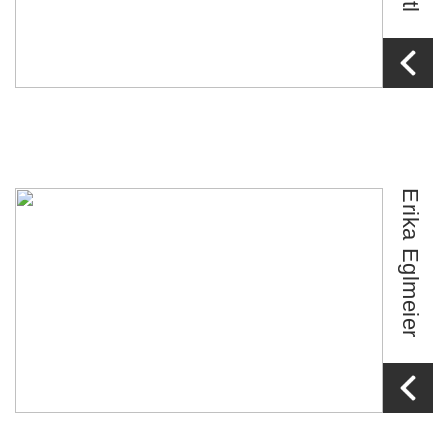
Erika
Eglmeier