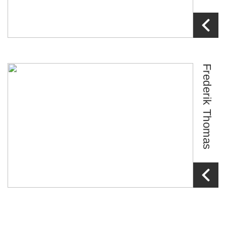
Frederik
Thomas