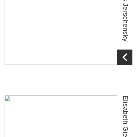
Jerschensky
Elisabeth
Gietl