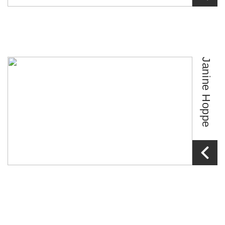
Janine
Hoppe