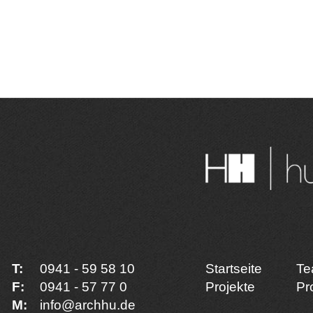
T:
0941 - 59 58 10
Startseite
Te
F:
0941 - 57 77 0
Projekte
Pro
M:
info@archhu.de