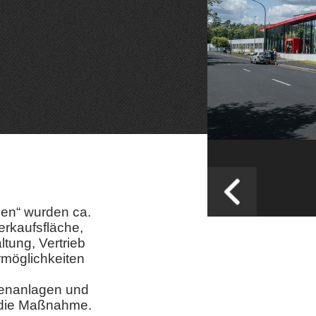
en“ wurden ca.
erkaufsfläche,
tung, Vertrieb
möglichkeiten
ßenanlagen und
 die Maßnahme.