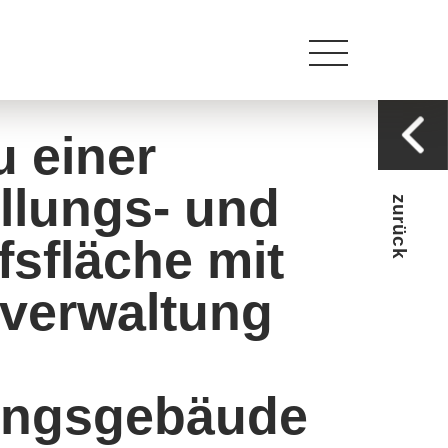
M:
info@archhu.de
 einer
llungs- und
zurück
fsfläche mit
lverwaltung
ungsgebäude