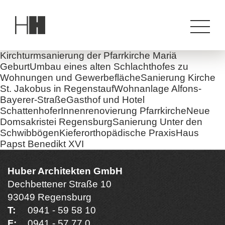
Kirchturmsanierung der Pfarrkirche Mariä
GeburtUmbau eines alten Schlachthofes zu
Wohnungen und GewerbeflächeSanierung Kirche
St. Jakobus in RegenstaufWohnanlage Alfons-
Bayerer-StraßeGasthof und Hotel
SchattenhoferInnenreno­vierung PfarrkircheNeue
Domsakristei RegensburgSanierung Unter den
SchwibbögenKieferorthopädische PraxisHaus
Papst Benedikt XVI
Huber Architekten GmbH
Dechbettener Straße 10
93049 Regensburg
T:
0941 - 59 58 10
F:
0941 - 57 77 0